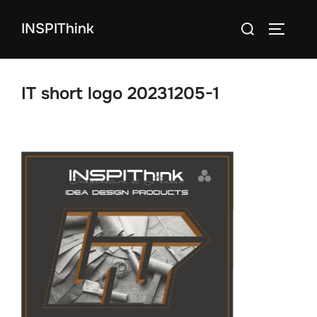
コ
検
INSPIThink
ン
サイドバ
索
テ
対
ン
象:
ツ
IT short logo 20231205-1
へ
ス
キ
ッ
プ