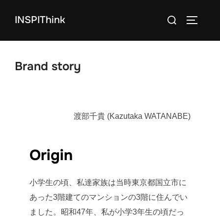
コ
検
INSPIThink
ン
サイドバ
索
テ
対
ン
象:
ツ
Brand story
へ
ス
キ
渡部千貴 (Kazutaka WATANABE)
ッ
プ
Origin
小学生の頃、私達家族は当時東京都国立市に
あった3階建てのマンションの3階に住んでい
ました。昭和47年、私が小学3年生の頃だっ