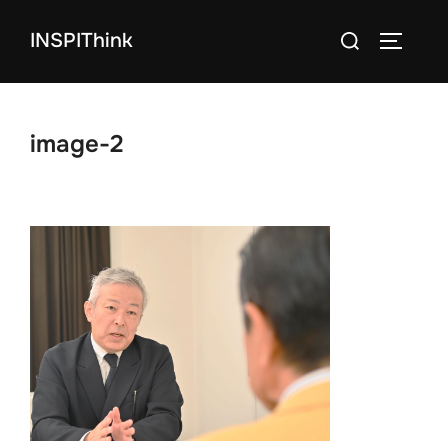
コ
検
INSPIThink
ン
サイドバ
索
テ
対
ン
象:
ツ
image-2
へ
ス
キ
ッ
プ