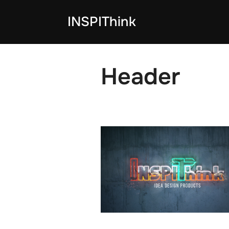
コ
INSPIThink
ン
テ
ン
ツ
Header
へ
ス
キ
ッ
プ