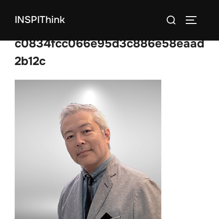
コ
検
INSPIThink
ン
サイドバ
索
テ
c0834fcc066e95d3c886e58eaad
対
ン
象:
2b12c
ツ
へ
ス
キ
ッ
プ