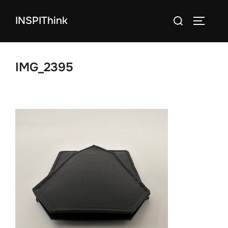
コ
検
INSPIThink
ン
サイドバ
索
テ
対
ン
象:
ツ
IMG_2395
へ
ス
キ
ッ
プ