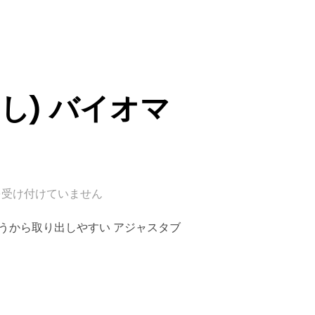
し) バイオマ
を受け付けていません
store 特徴 上が揃うから取り出しやすい アジャスタブ
挿し) バイオマスプラスチック製”