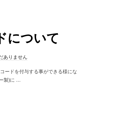
ードについて
だありません
JANコードを付与する事ができる様にな
製)に …
ドについて”