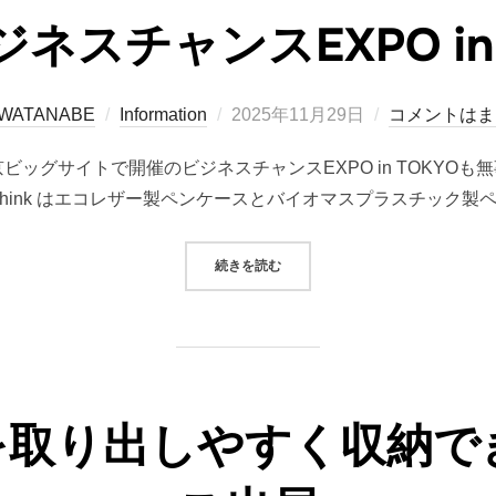
ジネスチャンスEXPO in 
投
a WATANABE
Information
2025年11月29日
コメントはま
稿
) に東京ビッグサイトで開催のビジネスチャンスEXPO in TOK
日:
PIThink はエコレザー製ペンケースとバイオマスプラスチック製ペ
“御礼 ビジネスチャンスEXPO IN TO
続きを読む
を取り出しやすく収納で