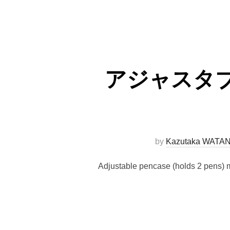
アジャスタブ
by
Kazutaka WATA
Adjustable pencase (holds 2 