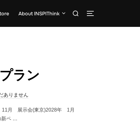
検
tore
About INSPIThink
サイドバーとナビゲ
索
対
象:
・プラン
だありません
1月 展示会(東京)2028年 1月
の新ペ …
ラン”