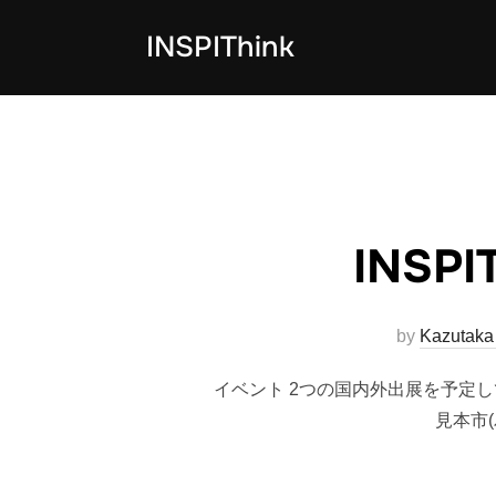
コ
INSPIThink
ン
テ
ン
ツ
へ
ス
キ
INSP
ッ
プ
by
Kazutak
イベント 2つの国内外出展を予定し
見本市(