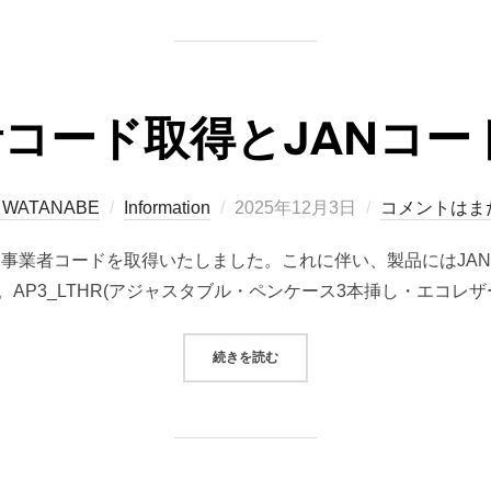
者コード取得とJANコ
投
a WATANABE
Information
2025年12月3日
コメントはま
稿
月2日、GS1事業者コードを取得いたしました。これに伴い、製品には
日:
。AP3_LTHR(アジャスタブル・ペンケース3本挿し・エコレザー
“GS1事業者コード取得とJANコー
続きを読む