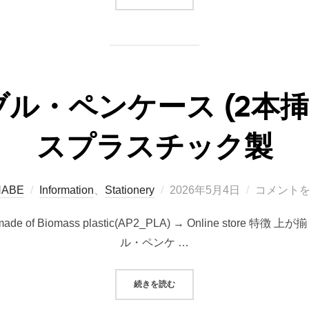
ル・ペンケース (2本挿
スプラスチック製
投
NABE
Information
、
Stationery
2026年5月4日
コメント
稿
pens) made of Biomass plastic(AP2_PLA) → Online 
日:
ル・ペンケ …
“アジャスタブル・ペンケース (2本
続きを読む