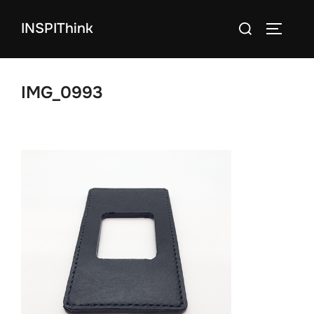
コ
検
INSPIThink
ン
サイドバ
索
テ
対
ン
象:
ツ
IMG_0993
へ
ス
キ
ッ
プ