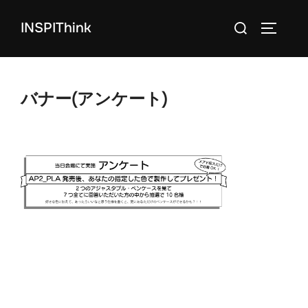
コ
検
INSPIThink
ン
サイドバ
索
テ
対
ン
象:
ツ
バナー(アンケート)
へ
ス
キ
ッ
プ