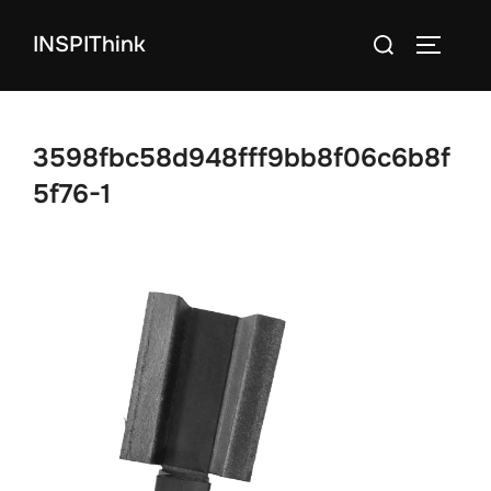
コ
検
INSPIThink
ン
サイドバ
索
テ
対
ン
象:
ツ
3598fbc58d948fff9bb8f06c6b8f
へ
5f76-1
ス
キ
ッ
プ