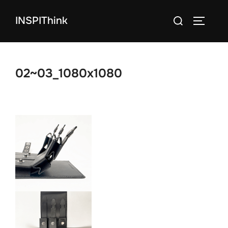
コ
検
INSPIThink
ン
サイドバ
索
テ
対
ン
象:
ツ
02~03_1080x1080
へ
ス
キ
ッ
プ