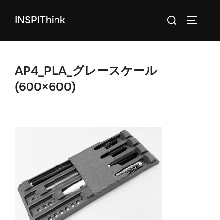
コ
検
INSPIThink
ン
サイドバ
索
テ
対
ン
象:
ツ
AP4_PLA_グレースケール
へ
(600×600)
ス
キ
ッ
プ