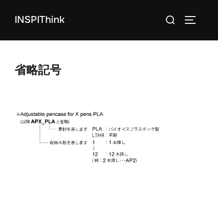
コ
検
INSPIThink
ン
サイドバ
索
テ
対
ン
象:
ツ
省略記号
へ
ス
キ
ッ
プ