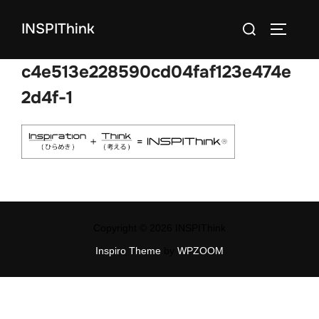
コ
検
INSPIThink
ン
サイドバ
索
テ
対
c4e513e228590cd04faf123e474e
ン
象:
ツ
2d4f-1
へ
ス
キ
ッ
プ
Copyright © 2026 INSPIThink
Inspiro Theme
by
WPZOOM