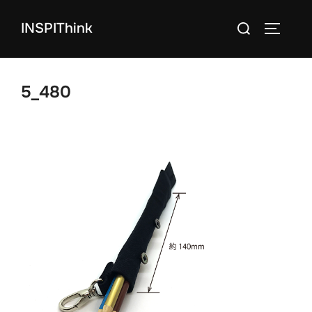
コ
検
INSPIThink
ン
サイドバ
索
テ
対
ン
象:
ツ
5_480
へ
ス
キ
ッ
プ