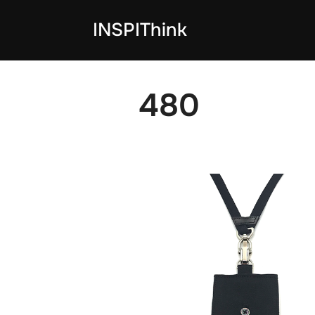
コ
INSPIThink
ン
テ
ン
ツ
480
へ
ス
キ
ッ
プ