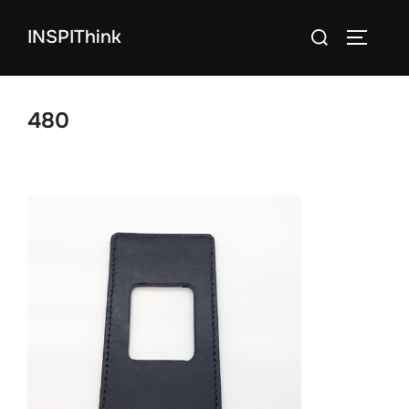
コ
検
INSPIThink
ン
サイドバ
索
テ
対
ン
象:
ツ
480
へ
ス
キ
ッ
プ