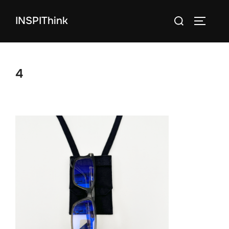
コ
検
INSPIThink
ン
サイドバ
索
テ
対
ン
象:
ツ
4
へ
ス
キ
ッ
プ