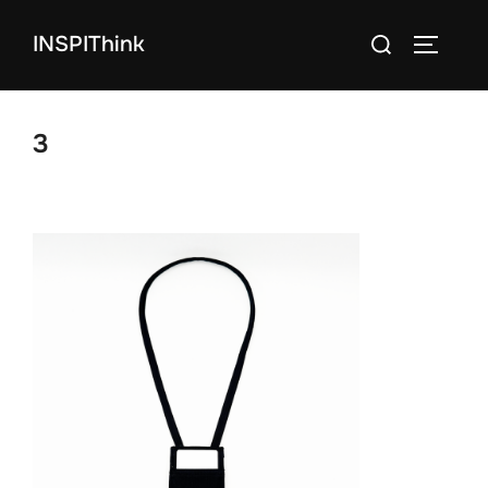
コ
検
INSPIThink
ン
サイドバ
索
テ
対
ン
象:
ツ
3
へ
ス
キ
ッ
プ