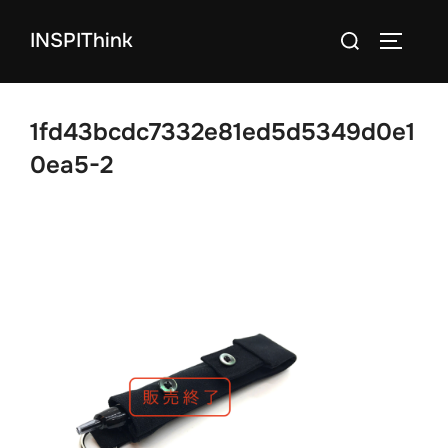
コ
検
INSPIThink
ン
サイドバ
索
テ
対
ン
象:
ツ
1fd43bcdc7332e81ed5d5349d0e1
へ
0ea5-2
ス
キ
ッ
プ