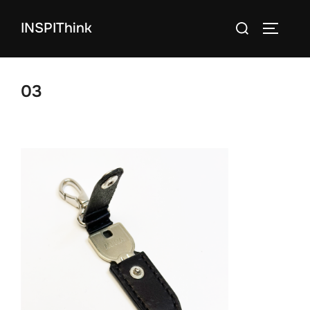
コ
検
INSPIThink
ン
サイドバ
索
テ
対
ン
象:
ツ
03
へ
ス
キ
ッ
プ