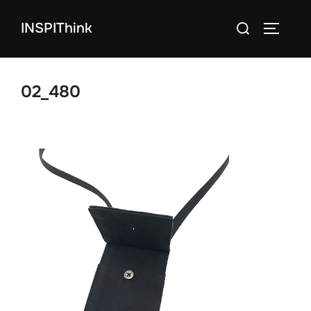
コ
検
INSPIThink
ン
サイドバ
索
テ
対
ン
象:
ツ
02_480
へ
ス
キ
ッ
プ