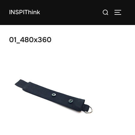
コ
検
INSPIThink
ン
サイドバ
索
テ
対
ン
象:
ツ
01_480x360
へ
ス
キ
ッ
プ