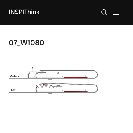
コ
検
INSPIThink
ン
サイドバ
索
テ
対
ン
象:
ツ
07_W1080
へ
ス
キ
ッ
プ