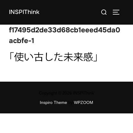
コ
検
INSPIThink
ン
サイドバ
索
テ
対
f17495d2de33d68cb1eeed45da0
ン
象:
ツ
acbfe-1
へ
ス
キ
ッ
プ
Copyright © 2026 INSPIThink
Inspiro Theme
by
WPZOOM