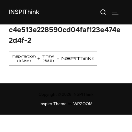
コ
検
INSPIThink
ン
サイドバ
索
テ
対
c4e513e228590cd04faf123e474e
ン
象:
ツ
2d4f-2
へ
ス
キ
ッ
プ
Copyright © 2026 INSPIThink
Inspiro Theme
by
WPZOOM