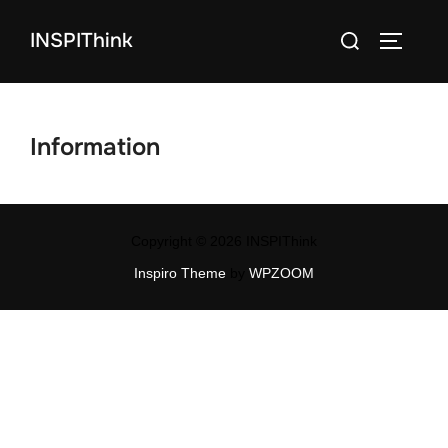
コ
検
INSPIThink
ン
サイドバ
索
テ
対
ン
象:
ツ
Information
へ
ス
キ
ッ
Copyright © 2026 INSPIThink
プ
Inspiro Theme
by
WPZOOM